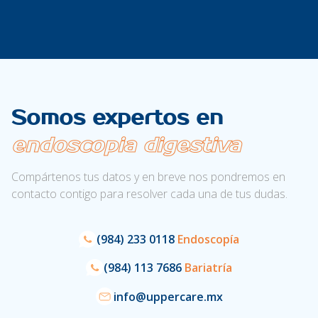
Somos expertos en
endoscopia digestiva
Compártenos tus datos y en breve nos pondremos en
contacto contigo para resolver cada una de tus dudas.
(984) 233 0118
Endoscopía
(984) 113 7686
Bariatría
info@uppercare.mx